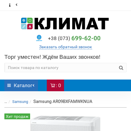
699-62-00
+38 (073)
Заказать обратный звонок
Торг уместен! Ждём Ваших звонков!
Каталог
: 0
Samsung AR09BXFAMWKNUA
...
Samsung
Хит продаж