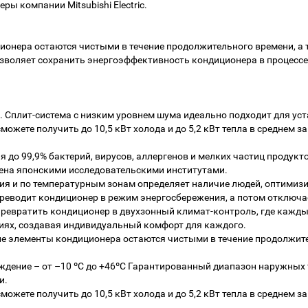
ы компании Mitsubishi Electric.
онера остаются чистыми в течение продолжительного времени, а 
позволяет сохранить энергоэффективность кондиционера в процесс
в. Сплит-система с низким уровнем шума идеально подходит для уст
ожете получить до 10,5 кВт холода и до 5,2 кВт тепла в среднем з
я до 99,9% бактерий, вирусов, аллергенов и мелких частиц продук
ена японскими исследовательскими институтами.
ния и по температурным зонам определяет наличие людей, оптимизи
переводит кондиционер в режим энергосбережения, а потом отключа
 превратить кондиционер в двухзонный климат-контроль, где каж
ниях, создавая индивидуальный комфорт для каждого.
нние элементы кондиционера остаются чистыми в течение продолжит
ение – от –10 ºC до +46ºC Гарантированный диапазон наружных тем
и.
ожете получить до 10,5 кВт холода и до 5,2 кВт тепла в среднем з