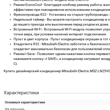
Режим EconoCool - Благодаря особому режиму работы жал
эффективен при повседневном использовании кондиционер
Фреонопровода R22 - Установка на старые трубопроводы: 
Недельный таймер - Вы можете настроить кондиционер в с
до вашего прихода или выключение перед уходом из дома.
Встроенный Wi-Fi - Встроенный Wi-Fi модуль позволяет у
точки мира, при условии наличия интернет подключения.
Пульт в цвет корпуса - Пульт кондиционера окрашен в тот ж
Хладогента R32 - Mitsubishi Electric заботится о безоп
хладагент максимально безопасен для пользователей спл
Режим I-Save - Позволяет одним нажатием кнопки перевес
нажимаете кнопку «I SAVE», и кондиционер нагревает возд
С).
Купить дизайнерский кондиционер Mitsubishi Electric MSZ-LN25
Характеристики
Основные характеристики
На площадь