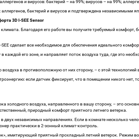
лергенов и вирусов: бактерий – на 99%; вирусов – на 99%; аллерген
 аллергенов, бактерий и вирусов и подтверждена независимыми я
орта 3D I-SEE Sensor
 климата. Благодаря его работе вы получите требуемый комфорт, б
I-SEE сделает все необходимое для обеспечения идеального комфор
в каждой его зоне, и направляет поток воздуха туда, где это нео
воздуха в противоположную от них сторону, – с этой технологией 
роэнергию: если датчик фиксирует, что в помещении никого нет, 
ока холодного воздуха, направленного в вашу сторону, – это осн
стественный, природный комфорт приятного летнего ветерка.
в двух независимых направлениях. Если в комнате несколько чело
онер практически в 2-зонный климат-контроль.
к», имитирующий приятный прохладный летний ветерок. Режим вос