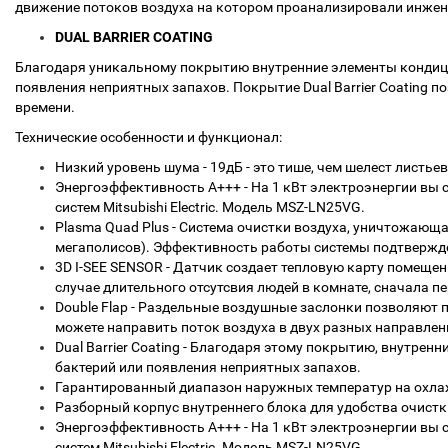
движение потоков воздуха на котором проанализировали инженер
DUAL BARRIER COATING
Благодаря уникальному покрытию внутренние элементы кондици
появления неприятных запахов. Покрытие Dual Barrier Coating 
времени.
Технические особенности и функционал:
Низкий уровень шума - 19дБ - это тише, чем шелест листье
Энергоэффективность А+++ - На 1 кВт электроэнергии вы см
систем Mitsubishi Electric. Модель MSZ-LN25VG.
Plasma Quad Plus - Система очистки воздуха, уничтожающа
мегаполисов). Эффективность работы системы подтвержд
3D I-SEE SENSOR - Датчик создает тепловую карту помеще
случае длительного отсутсвия людей в комнате, сначала 
Double Flap - Раздельные воздушные заслонки позволяют
можете направить поток воздуха в двух разных направле
Dual Barrier Coating - Благодаря этому покрытию, внутре
бактерий или появления неприятных запахов.
Гарантированный диапазон наружных температур на охлажд
Разборный корпус внутреннего блока для удобства очистк
Энергоэффективность А+++ - На 1 кВт электроэнергии вы см
систем Mitsubishi Electric. Модель MSZ-LN25VG.