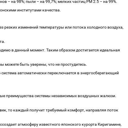
ов – на 98%; пыли – на 99,7%; мелких частиц PM 2.5 – на 99%.
понскими институтами качества.
ез резких изменений температуры или потока холодного воздуха,
та.
бходимо в данный момент. Таким образом достигается идеальная
вы можете быть уверены, что не простудитесь.
то система автоматически переключается в энергосберегающий
овные преимущества системы независимых воздушных жалюзи.
век, то каждый получит требуемый комфорт, направляя поток
создает атмосферу известного японского курорта Киригамине,