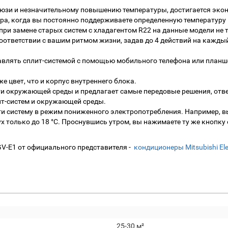
юзи и незначительному повышению температуры, достигается экон
а, когда вы постоянно поддерживаете определенную температуру 
при замене старых систем с хладагентом R22 на данные модели не
оответствии с вашим ритмом жизни, задав до 4 действий на кажды
правлять сплит-системой с помощью мобильного телефона или планш
е цвет, что и корпус внутреннего блока.
асности окружающей среды и предлагает самые передовые решения,
ит-систем и окружающей среды.
ти систему в режим пониженного электропотребления. Например, в
ух только до 18 °С. Проснувшись утром, вы нажимаете ту же кнопку
VGV-E1 от официального представителя -
кондиционеры Mitsubishi Ele
25-30 м²