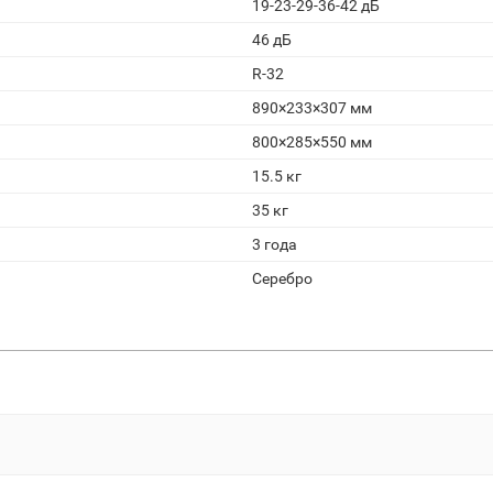
19-23-29-36-42 дБ
46 дБ
R-32
890×233×307 мм
800×285×550 мм
15.5 кг
35 кг
3 года
Серебро