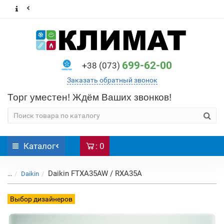
699-62-00
+38 (073)
Заказать обратный звонок
Торг уместен! Ждём Ваших звонков!
Каталог
: 0
Daikin FTXA35AW / RXA35A
...
Daikin
Выбор дизайнеров