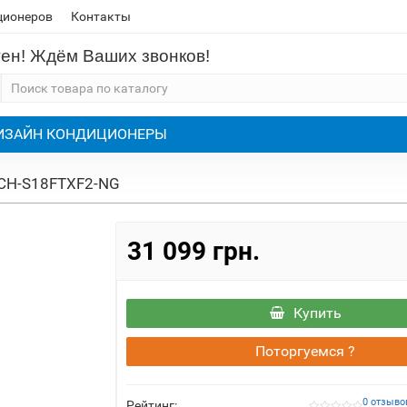
ционеров
Контакты
тен! Ждём Ваших звонков!
ИЗАЙН КОНДИЦИОНЕРЫ
 CH-S18FTXF2-NG
31 099 грн.
Купить
Поторгуемся ?
0 отзыво
Рейтинг: