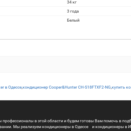
34 кг
3 года
Белый
er в Одессе
,
кондиционер Cooper&Hunter CH-S18FTXF2-NG
,
купить ко
Мы профессионалы в этой области и будем готовы Вам помочь в под
ивании. Мы реализуем
кондиционеры в Одессе
и
кондиционеры в 