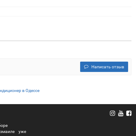
Написать отзыв
ндиционер в Одессе
боре
Измаиле
уже