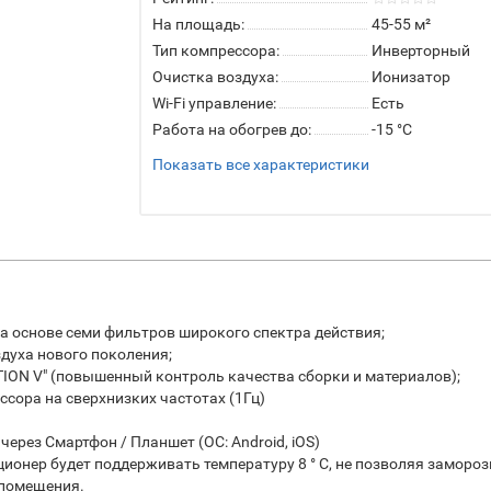
На площадь:
45-55 м²
Тип компрессора:
Инверторный
Очистка воздуха:
Ионизатор
Wi-Fi управление:
Есть
Работа на обогрев до:
-15 °C
Показать все характеристики
на основе семи фильтров широкого спектра действия;
здуха нового поколения;
ON V" (повышенный контроль качества сборки и материалов);
ессора на сверхнизких частотах (1Гц)
ерез Смартфон / Планшет (ОС: Android, iOS)
иционер будет поддерживать температуру 8 ° C, не позволяя замор
 помещения.