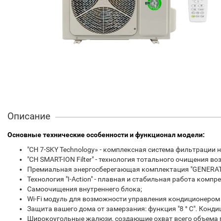
Описание
Основные технические особенности и функционал модели:
"CH 7-SKY Technology» - комплексная система фильтрации 
"CH SMART-ION Filter" - технология тотального очищения во
Премиальная энергосберегающая комплектация "GENERATI
Технология "I-Action" - плавная и стабильная работа компр
Самоочищения внутреннего блока;
Wi-Fi модуль для возможности управления кондиционером ч
Защита вашего дома от замерзания: функция "8 ° C". Конд
Широкоугольные жалюзи, создающие охват всего объема