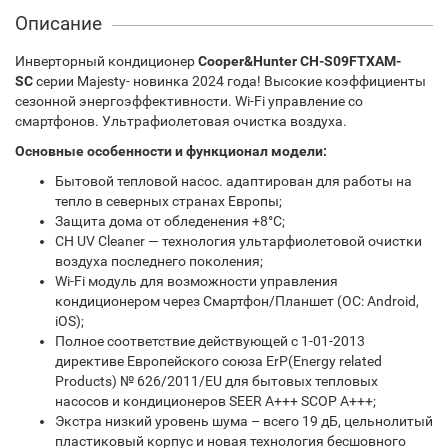
Описание
Инверторный кондиционер
Cooper&Hunter CH-S09FTXAM-
SC
серии Majesty- новинка 2024 года! Высокие коэффициенты
сезонной энергоэффективности. Wi-Fi управление со
смартфонов. Ультрафиолетовая очистка воздуха.
Основные особенности и функционал модели:
Бытовой тепловой насос. адаптирован для работы на
тепло в северных странах Европы;
Защита дома от обледенения +8°C;
CH UV Cleaner — технология ультарфиолетовой очистки
воздуха последнего поколения;
Wi-Fi модуль для возможности управления
кондиционером через Смартфон/Планшет (ОС: Android,
iOS);
Полное соответствие действующей c 1-01-2013
директиве Европейского союза ErP(Energy related
Products) № 626/2011/EU для бытовых тепловых
насосов и кондиционеров SEER A+++ SCOP A+++;
Экстра низкий уровень шума – всего 19 дБ, цельнолитый
пластиковый корпус и новая технология бесшовного