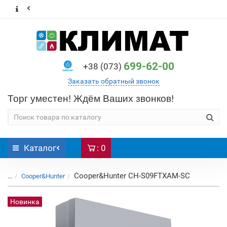
699-62-00
+38 (073)
Заказать обратный звонок
Торг уместен! Ждём Ваших звонков!
Каталог
: 0
Cooper&Hunter CH-S09FTXAM-SC
...
Cooper&Hunter
Новинка