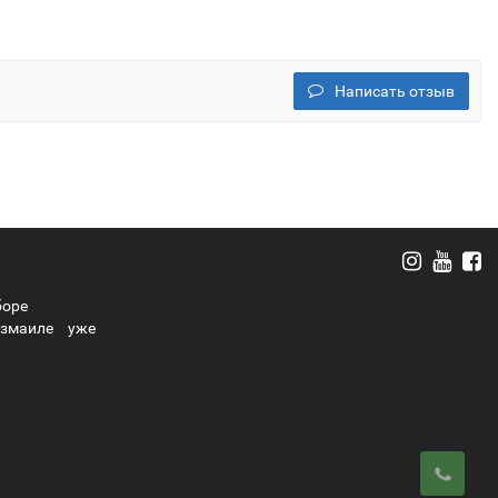
Написать отзыв
боре
Измаиле
уже