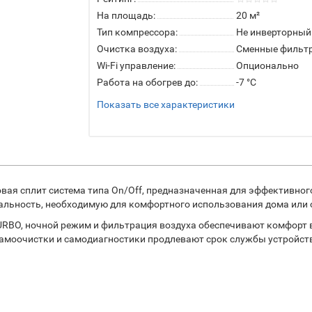
На площадь:
20 м²
Тип компрессора:
Не инверторный
Очистка воздуха:
Сменные фильт
Wi-Fi управление:
Опционально
Работа на обогрев до:
-7 °C
Показать все характеристики
овая сплит система типа On/Off, предназначенная для эффективно
альность, необходимую для комфортного использования дома или 
BO, ночной режим и фильтрация воздуха обеспечивают комфорт в 
самоочистки и самодиагностики продлевают срок службы устройст