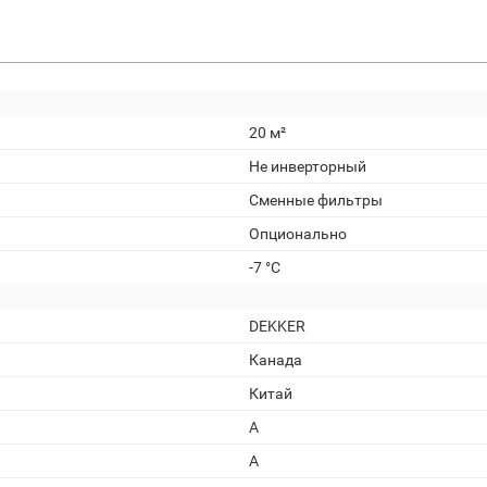
20 м²
Не инверторный
Сменные фильтры
Опционально
-7 °C
DEKKER
Канада
Китай
A
A