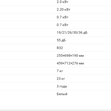
2.0 кВт
2.20 кВт
0.7 кВт
0.7 кВт
19/21/26/30/36 дБ
55 дБ
R32
255×698×190 мм
459×712×276 мм
7 кг
23 кг
3 года
Белый