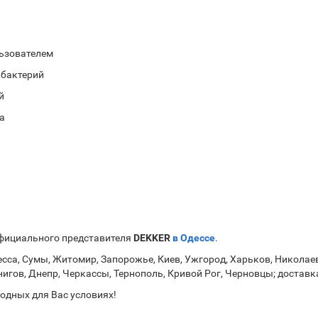
льзователем
 бактерий
й
а
фициального представителя
DEKKER
в Одессе
.
есса, Сумы, Житомир, Запорожье, Киев, Ужгород, Харьков, Николаев
нигов, Днепр, Черкассы, Тернополь, Кривой Рог, Черновцы; достав
одных для Вас условиях!