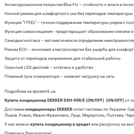
Антикоррозионное покрытие Blue Fin — стойкость к влаге и пыли
Ночной режим для комфортного сна без перепадов температуры
Функция "I FEEL" – точное поддержание температуры рядом с по
Функция самоочищения - предотвращает образование плесени и
Самодиагностика – автоматическое определение неисправносте
Режим ECO – экономия электроэнергии без ущерба для комфорт
Защита от перепадов напряжения для стабильной работы
Скрытый LED-дисплей – эстетика и удобство
Плавный пуск компрессора – снижает нагрузку на сеть
Подробнее на epicentrk.ua
Купить кондиционер DEKKER DSH-95R/E (ON/OFF) (ON/OFF)
от о
Доставим
кондиционеры DEKKER
сплит-системы по Украине: Од
Львов, Ровно, Ивано-Франковск, Луцк, Мариуполь, Полтава, Чер
У нас можно
купить кондиционер в кредит
или рассрочку на выг
Приятных Вам покупок!